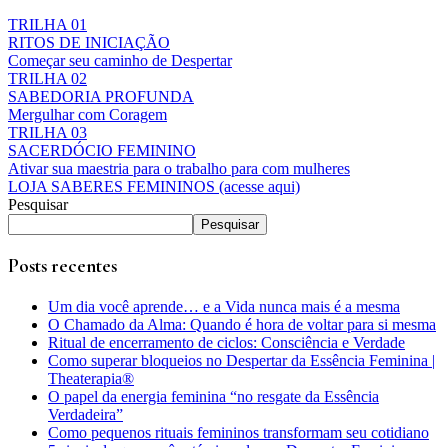
TRILHA 01
RITOS DE INICIAÇÃO
Começar seu caminho de Despertar
TRILHA 02
SABEDORIA PROFUNDA
Mergulhar com Coragem
TRILHA 03
SACERDÓCIO FEMININO
Ativar sua maestria para o trabalho para com mulheres
LOJA SABERES FEMININOS (acesse aqui)
Pesquisar
Pesquisar
Posts recentes
Um dia você aprende… e a Vida nunca mais é a mesma
O Chamado da Alma: Quando é hora de voltar para si mesma
Ritual de encerramento de ciclos: Consciência e Verdade
Como superar bloqueios no Despertar da Essência Feminina |
Theaterapia®
O papel da energia feminina “no resgate da Essência
Verdadeira”
Como pequenos rituais femininos transformam seu cotidiano