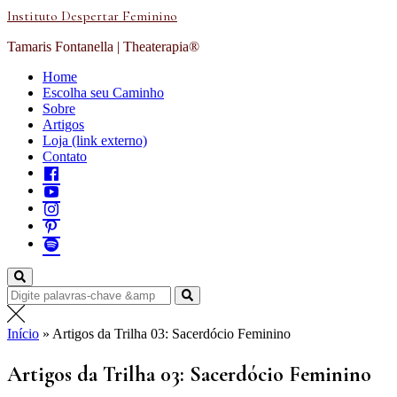
Ir
Instituto Despertar Feminino
para
conteúdo
Tamaris Fontanella | Theaterapia®
Home
Escolha seu Caminho
Sobre
Artigos
Loja (link externo)
Contato
Procurar
por:
Início
»
Artigos da Trilha 03: Sacerdócio Feminino
Artigos da Trilha 03: Sacerdócio Feminino