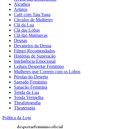
Alcathea
Artigos
Café com Tata Yaga
Círculos de Mulheres
Clã da Lua
Clã das Lobas
Clã das Matriarcas
Deusas
Devaneios da Deusa
Filmes Recomendados
Histórias de Superação
Inteligência Emocional
Leitura Despertar Feminino
Mulheres que Correm com os Lobos
Pérolas do Deserto
Sagrado Feminino
Sanação Feminina
Tenda da Lua
Tenda Vermelha
Theafotografia
Theaterapia
Política da Loja
despertarfeminino.oficial