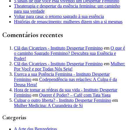
5 sinais de que você está vivendo um Despertar Feminino
Theaterapia e despertar da essência feminina: um caminho
para sua verdade
Voltar para casa: o retorno sagrado à sua essência
Histórias de renascimento: mulheres dizem sim a si mesmas
Comentários recentes
Clã das Cicatrizes - Instituto Despertar Feminino
em
O que é
o caminho Sagrado Feminino? Descubra sua Essência e
Poder!
Clã das Cicatrizes - Instituto Despertar Feminino
em
Mulher:
Por Você e por Todas Nós Seja!
Exerça a sua Potência Feminina - Instituto Despertar
Feminino
em
Codependência nas relações: A Culpa é da
Deusa Hera!
Hora de tomar as rédeas da sua vida - Instituto Despertar
Feminino
em
Querer é Poder? – Café com Tata Yaga
Culpar o outro liberta? - Instituto Despertar Feminino
em
Mulher Medicina: A Curandeira de Si
Categorias
A Arte das Benzedeiras