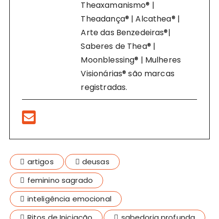
Theaxamanismo® |
Theadança® | Alcathea® |
Arte das Benzedeiras®|
Saberes de Thea® |
Moonblessing® | Mulheres
Visionárias® são marcas
registradas.
artigos
deusas
feminino sagrado
inteligência emocional
Ritos de Iniciação
sabedoria profunda