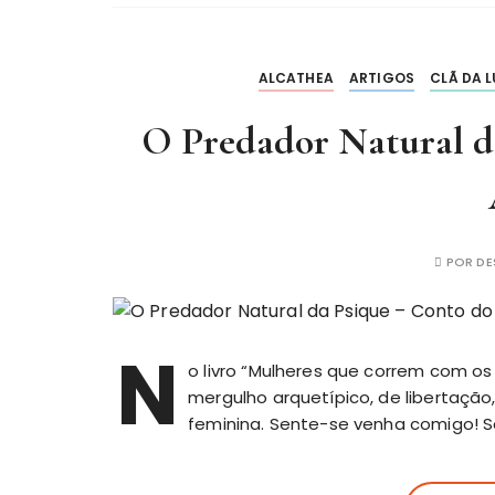
ALCATHEA
ARTIGOS
CLÃ DA 
O Predador Natural d
POR
DE
N
o livro “Mulheres que correm com os
mergulho arquetípico, de libertação
feminina. Sente-se venha comigo! S