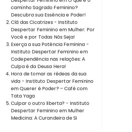
Despertar Feminino
em
O que é o
caminho Sagrado Feminino?
Descubra sua Essência e Poder!
Clã das Cicatrizes - Instituto
Despertar Feminino
em
Mulher: Por
Você e por Todas Nós Seja!
Exerça a sua Potência Feminina -
Instituto Despertar Feminino
em
Codependência nas relações: A
Culpa é da Deusa Hera!
Hora de tomar as rédeas da sua
vida - Instituto Despertar Feminino
em
Querer é Poder? – Café com
Tata Yaga
Culpar o outro liberta? - Instituto
Despertar Feminino
em
Mulher
Medicina: A Curandeira de Si