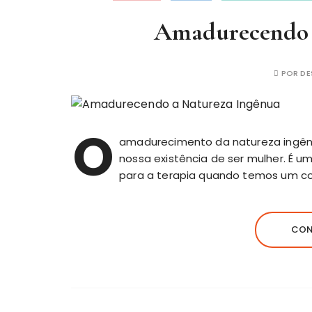
Amadurecendo 
POR
DE
O
amadurecimento da natureza ingênu
nossa existência de ser mulher. É u
para a terapia quando temos um co
CON