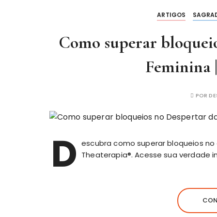
ARTIGOS
SAGRAD
Como superar bloqueio
Feminina 
POR
DE
D
escubra como superar bloqueios no 
Theaterapia®. Acesse sua verdade int
CON