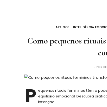
ARTIGOS
INTELIGÊNCIA EMOCI
Como pequenos rituais
co
POR
DE
P
equenos rituais femininos têm o pode
equilíbrio emocional. Descubra práti
intenção.