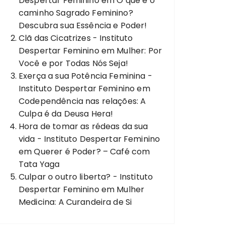
Despertar Feminino
em
O que é o
caminho Sagrado Feminino?
Descubra sua Essência e Poder!
Clã das Cicatrizes - Instituto
Despertar Feminino
em
Mulher: Por
Você e por Todas Nós Seja!
Exerça a sua Potência Feminina -
Instituto Despertar Feminino
em
Codependência nas relações: A
Culpa é da Deusa Hera!
Hora de tomar as rédeas da sua
vida - Instituto Despertar Feminino
em
Querer é Poder? – Café com
Tata Yaga
Culpar o outro liberta? - Instituto
Despertar Feminino
em
Mulher
Medicina: A Curandeira de Si