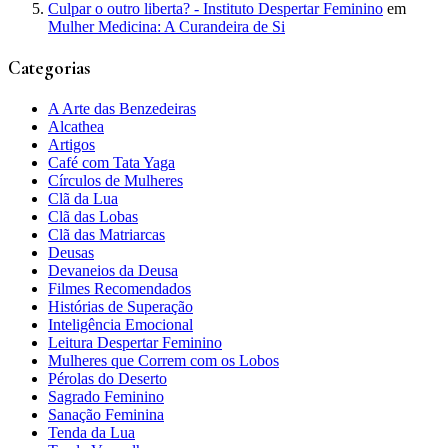
Culpar o outro liberta? - Instituto Despertar Feminino
em
Mulher Medicina: A Curandeira de Si
Categorias
A Arte das Benzedeiras
Alcathea
Artigos
Café com Tata Yaga
Círculos de Mulheres
Clã da Lua
Clã das Lobas
Clã das Matriarcas
Deusas
Devaneios da Deusa
Filmes Recomendados
Histórias de Superação
Inteligência Emocional
Leitura Despertar Feminino
Mulheres que Correm com os Lobos
Pérolas do Deserto
Sagrado Feminino
Sanação Feminina
Tenda da Lua