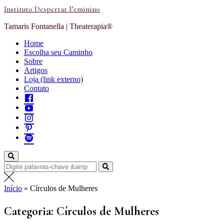
Instituto Despertar Feminino
Tamaris Fontanella | Theaterapia®
Home
Escolha seu Caminho
Sobre
Artigos
Loja (link externo)
Contato
Início
»
Círculos de Mulheres
Categoria:
Círculos de Mulheres