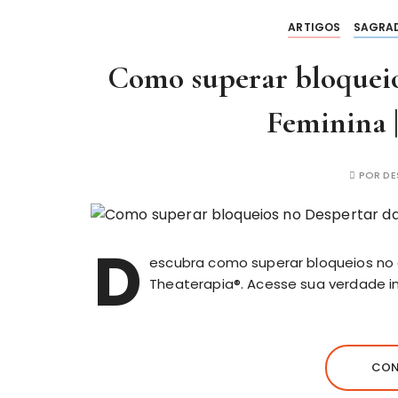
ARTIGOS
SAGRAD
Como superar bloqueio
Feminina 
POR
DE
D
escubra como superar bloqueios no 
Theaterapia®. Acesse sua verdade int
CON