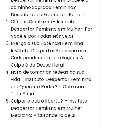
Despertar Feminino
em
O que é o
caminho Sagrado Feminino?
Descubra sua Essência e Poder!
Clã das Cicatrizes - Instituto
Despertar Feminino
em
Mulher: Por
Você e por Todas Nós Seja!
Exerça a sua Potência Feminina -
Instituto Despertar Feminino
em
Codependência nas relações: A
Culpa é da Deusa Hera!
Hora de tomar as rédeas da sua
vida - Instituto Despertar Feminino
em
Querer é Poder? – Café com
Tata Yaga
Culpar o outro liberta? - Instituto
Despertar Feminino
em
Mulher
Medicina: A Curandeira de Si