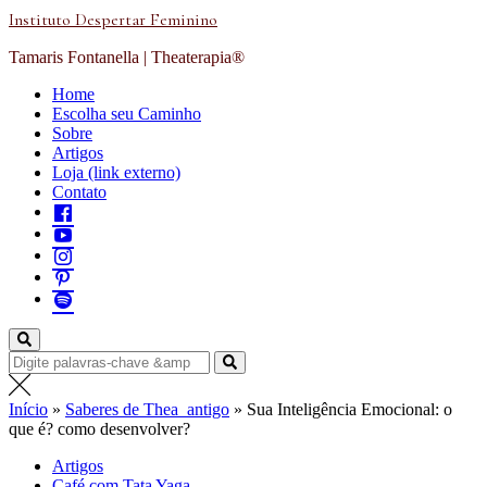
Instituto Despertar Feminino
Tamaris Fontanella | Theaterapia®
Home
Escolha seu Caminho
Sobre
Artigos
Loja (link externo)
Contato
Início
»
Saberes de Thea_antigo
»
Sua Inteligência Emocional: o
que é? como desenvolver?
Artigos
Café com Tata Yaga