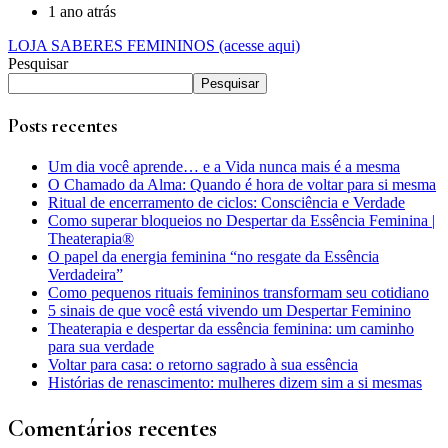
1 ano atrás
LOJA SABERES FEMININOS (acesse aqui)
Pesquisar
Pesquisar
Posts recentes
Um dia você aprende… e a Vida nunca mais é a mesma
O Chamado da Alma: Quando é hora de voltar para si mesma
Ritual de encerramento de ciclos: Consciência e Verdade
Como superar bloqueios no Despertar da Essência Feminina |
Theaterapia®
O papel da energia feminina “no resgate da Essência
Verdadeira”
Como pequenos rituais femininos transformam seu cotidiano
5 sinais de que você está vivendo um Despertar Feminino
Theaterapia e despertar da essência feminina: um caminho
para sua verdade
Voltar para casa: o retorno sagrado à sua essência
Histórias de renascimento: mulheres dizem sim a si mesmas
Comentários recentes