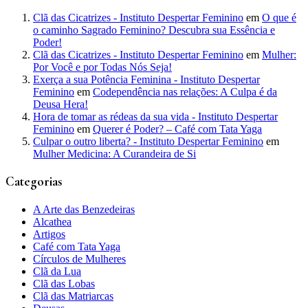
Clã das Cicatrizes - Instituto Despertar Feminino
em
O que é
o caminho Sagrado Feminino? Descubra sua Essência e
Poder!
Clã das Cicatrizes - Instituto Despertar Feminino
em
Mulher:
Por Você e por Todas Nós Seja!
Exerça a sua Potência Feminina - Instituto Despertar
Feminino
em
Codependência nas relações: A Culpa é da
Deusa Hera!
Hora de tomar as rédeas da sua vida - Instituto Despertar
Feminino
em
Querer é Poder? – Café com Tata Yaga
Culpar o outro liberta? - Instituto Despertar Feminino
em
Mulher Medicina: A Curandeira de Si
Categorias
A Arte das Benzedeiras
Alcathea
Artigos
Café com Tata Yaga
Círculos de Mulheres
Clã da Lua
Clã das Lobas
Clã das Matriarcas