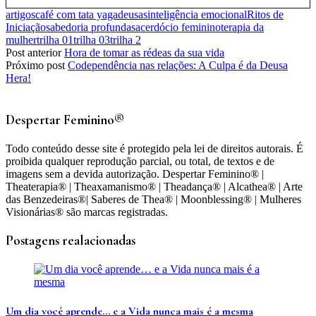
artigos
café com tata yaga
deusas
inteligência emocional
Ritos de
Iniciação
sabedoria profunda
sacerdócio feminino
terapia da
mulher
trilha 01
trilha 03
trilha 2
Post anterior
Hora de tomar as rédeas da sua vida
Próximo post
Codependência nas relações: A Culpa é da Deusa
Hera!
Despertar Feminino®
Todo conteúdo desse site é protegido pela lei de direitos autorais. É
proibida qualquer reprodução parcial, ou total, de textos e de
imagens sem a devida autorização. Despertar Feminino® |
Theaterapia® | Theaxamanismo® | Theadança® | Alcathea® | Arte
das Benzedeiras®| Saberes de Thea® | Moonblessing® | Mulheres
Visionárias® são marcas registradas.
Postagens realacionadas
Um dia você aprende… e a Vida nunca mais é a mesma