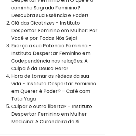
Despertar Feminino
em
O que é o
caminho Sagrado Feminino?
Descubra sua Essência e Poder!
Clã das Cicatrizes - Instituto
Despertar Feminino
em
Mulher: Por
Você e por Todas Nós Seja!
Exerça a sua Potência Feminina -
Instituto Despertar Feminino
em
Codependência nas relações: A
Culpa é da Deusa Hera!
Hora de tomar as rédeas da sua
vida - Instituto Despertar Feminino
em
Querer é Poder? – Café com
Tata Yaga
Culpar o outro liberta? - Instituto
Despertar Feminino
em
Mulher
Medicina: A Curandeira de Si