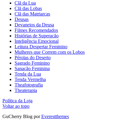
Clã da Lua
Clã das Lobas
Clã das Matriarcas
Deusas
Devaneios da Deusa
Filmes Recomendados
Histórias de Superação
Inteligência Emocional
Leitura Despertar Feminino
Mulheres que Correm com os Lobos
Pérolas do Deserto
Sagrado Feminino
Sanação Feminina
Tenda da Lua
Tenda Vermelha
Theafotografia
Theaterapia
Política da Loja
Voltar ao topo
GuCherry Blog por
Everestthemes