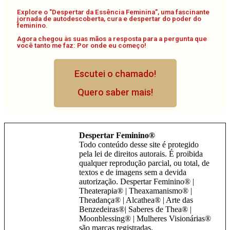
Explore o "Despertar da Essência Feminina", uma fascinante
jornada de autodescoberta, cura e despertar do poder do
feminino.
Agora chegou às suas mãos a resposta para a pergunta que
você tanto me faz: Por onde eu começo!
Escutei o chamado!
Quero saber mais!
Despertar Feminino®
Todo conteúdo desse site é protegido
pela lei de direitos autorais. É proibida
qualquer reprodução parcial, ou total, de
textos e de imagens sem a devida
autorização. Despertar Feminino® |
Theaterapia® | Theaxamanismo® |
Theadança® | Alcathea® | Arte das
Benzedeiras®| Saberes de Thea® |
Moonblessing® | Mulheres Visionárias®
são marcas registradas.