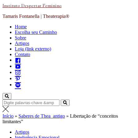
Instituto Despertar Feminino
Tamaris Fontanella | Theaterapia®
Home
Escolha seu Caminho
Sobre
Artigos
Loja (link externo)
Contato
Início
»
Saberes de Thea_antigo
»
Libertação de “conceitos
limitantes”
Artigos
Inteligência Emocional