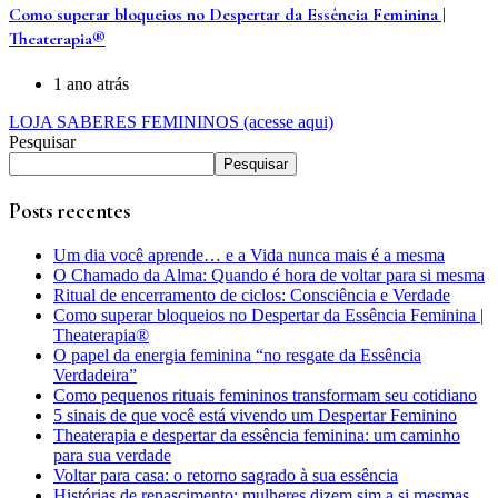
Como superar bloqueios no Despertar da Essência Feminina |
Theaterapia®
1 ano atrás
LOJA SABERES FEMININOS (acesse aqui)
Pesquisar
Pesquisar
Posts recentes
Um dia você aprende… e a Vida nunca mais é a mesma
O Chamado da Alma: Quando é hora de voltar para si mesma
Ritual de encerramento de ciclos: Consciência e Verdade
Como superar bloqueios no Despertar da Essência Feminina |
Theaterapia®
O papel da energia feminina “no resgate da Essência
Verdadeira”
Como pequenos rituais femininos transformam seu cotidiano
5 sinais de que você está vivendo um Despertar Feminino
Theaterapia e despertar da essência feminina: um caminho
para sua verdade
Voltar para casa: o retorno sagrado à sua essência
Histórias de renascimento: mulheres dizem sim a si mesmas