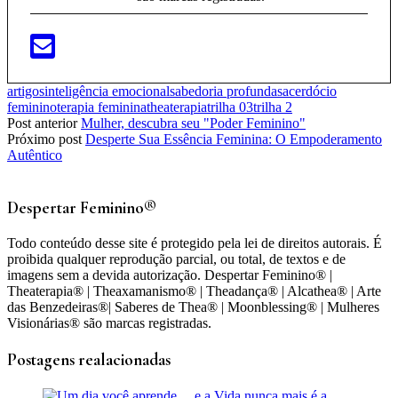
artigos
inteligência emocional
sabedoria profunda
sacerdócio
feminino
terapia feminina
theaterapia
trilha 03
trilha 2
Post anterior
Mulher, descubra seu "Poder Feminino"
Próximo post
Desperte Sua Essência Feminina: O Empoderamento
Autêntico
Despertar Feminino®
Todo conteúdo desse site é protegido pela lei de direitos autorais. É
proibida qualquer reprodução parcial, ou total, de textos e de
imagens sem a devida autorização. Despertar Feminino® |
Theaterapia® | Theaxamanismo® | Theadança® | Alcathea® | Arte
das Benzedeiras®| Saberes de Thea® | Moonblessing® | Mulheres
Visionárias® são marcas registradas.
Postagens realacionadas