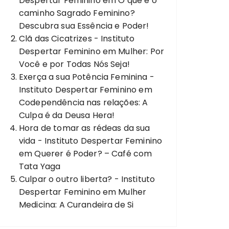
Despertar Feminino
em
O que é o
caminho Sagrado Feminino?
Descubra sua Essência e Poder!
Clã das Cicatrizes - Instituto
Despertar Feminino
em
Mulher: Por
Você e por Todas Nós Seja!
Exerça a sua Potência Feminina -
Instituto Despertar Feminino
em
Codependência nas relações: A
Culpa é da Deusa Hera!
Hora de tomar as rédeas da sua
vida - Instituto Despertar Feminino
em
Querer é Poder? – Café com
Tata Yaga
Culpar o outro liberta? - Instituto
Despertar Feminino
em
Mulher
Medicina: A Curandeira de Si