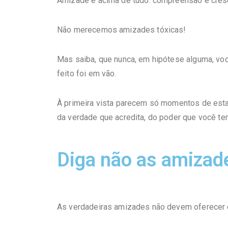
Amizade é acima de tudo: compreensão e cres
Não merecemos amizades tóxicas!
Mas saiba, que nunca, em hipótese alguma, vo
feito foi em vão.
À primeira vista parecem só momentos de est
da verdade que acredita, do poder que você te
Diga não as amizad
As verdadeiras amizades não devem oferecer 