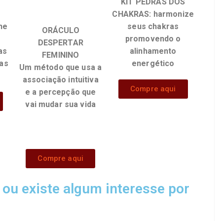
KIT PEDRAS DOS
CHAKRAS: harmonize
he
seus chakras
ORÁCULO
promovendo o
DESPERTAR
as
alinhamento
FEMININO
das
energético
Um método que usa a
associação intuitiva
Compre aqui
e a percepção que
vai mudar sua vida
Compre aqui
ou existe algum interesse por