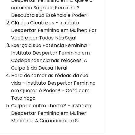
Despertar Feminino
em
O que é o
caminho Sagrado Feminino?
Descubra sua Essência e Poder!
Clã das Cicatrizes - Instituto
Despertar Feminino
em
Mulher: Por
Você e por Todas Nós Seja!
Exerça a sua Potência Feminina -
Instituto Despertar Feminino
em
Codependência nas relações: A
Culpa é da Deusa Hera!
Hora de tomar as rédeas da sua
vida - Instituto Despertar Feminino
em
Querer é Poder? – Café com
Tata Yaga
Culpar o outro liberta? - Instituto
Despertar Feminino
em
Mulher
Medicina: A Curandeira de Si