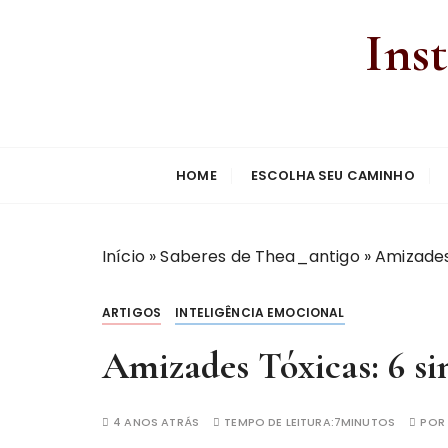
Ins
HOME
ESCOLHA SEU CAMINHO
Início
»
Saberes de Thea_antigo
»
Amizades 
ARTIGOS
INTELIGÊNCIA EMOCIONAL
Amizades Tóxicas: 6 sin
4 ANOS ATRÁS
TEMPO DE LEITURA:
7MINUTOS
POR