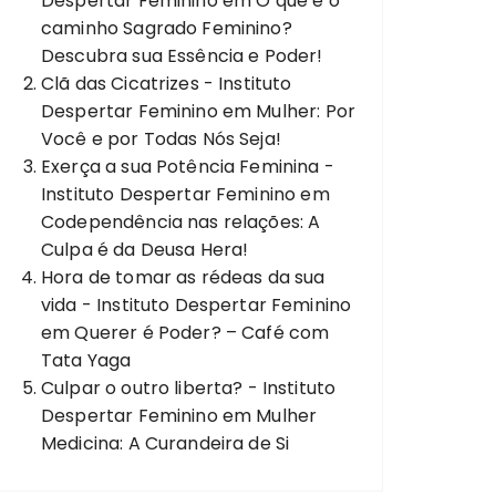
Despertar Feminino
em
O que é o
caminho Sagrado Feminino?
Descubra sua Essência e Poder!
Clã das Cicatrizes - Instituto
Despertar Feminino
em
Mulher: Por
Você e por Todas Nós Seja!
Exerça a sua Potência Feminina -
Instituto Despertar Feminino
em
Codependência nas relações: A
Culpa é da Deusa Hera!
Hora de tomar as rédeas da sua
vida - Instituto Despertar Feminino
em
Querer é Poder? – Café com
Tata Yaga
Culpar o outro liberta? - Instituto
Despertar Feminino
em
Mulher
Medicina: A Curandeira de Si