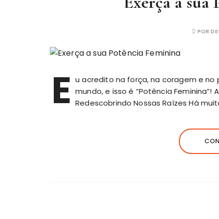
Exerça a sua 
POR
DE
E
u acredito na força, na coragem e no 
mundo, e isso é “Potência Feminina”! A
Redescobrindo Nossas Raízes Há mui
CON