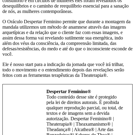
consultório e em círculos de mulheres eles foram revelandos os
desequilíbrios e o caminho de reequilíbrio essencial para a sanação
de nós, as mulheres contemporâneas.
O Oráculo Despertar Feminino permite que durante a montagem da
mandala utilizemos um método de anamnese através das imagens
arquetípicas e da relação que o cliente faz com essas imagens, e
assim dessa forma vai revelando sutilmente sua energética, indo
além dos véus da consciência, da compreensão limitada, das
defesas/resistências, do medo e até do que o inconsciente esconde de
você.
Ele é nosso start para a indicação da jornada que você irá trilhar,
todo o movimento e o entendimento depois das revelações serão
feitos com as ferramentas terapêuticas da Theaterapia®.
Despertar Feminino®
Todo conteúdo desse site é protegido
pela lei de direitos autorais. É proibida
qualquer reprodução parcial, ou total, de
textos e de imagens sem a devida
autorização. Despertar Feminino® |
Theaterapia® | Theaxamanismo® |
Theadança® | Alcathea® | Arte das
Benzedeiras®| Saberes de Thea® |