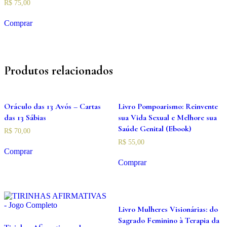
R$
75,00
Comprar
Produtos relacionados
Oráculo das 13 Avós – Cartas
Livro Pompoarismo: Reinvente
das 13 Sábias
sua Vida Sexual e Melhore sua
Saúde Genital (Ebook)
R$
70,00
R$
55,00
Comprar
Comprar
Livro Mulheres Visionárias: do
Sagrado Feminino à Terapia da