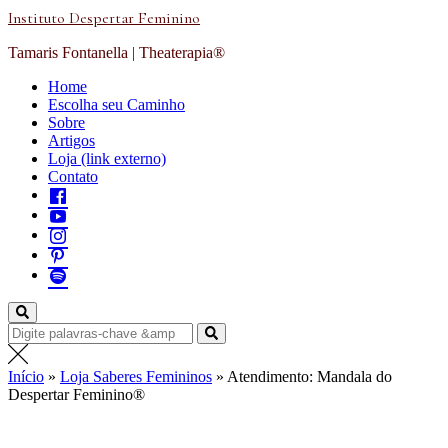
Instituto Despertar Feminino
Tamaris Fontanella | Theaterapia®
Home
Escolha seu Caminho
Sobre
Artigos
Loja (link externo)
Contato
Início
»
Loja Saberes Femininos
»
Atendimento: Mandala do
Despertar Feminino®