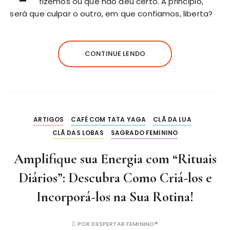
fizemos ou que não deu certo. A princípio,
será que culpar o outro, em que confiamos, liberta?
CONTINUE LENDO
ARTIGOS
CAFÉ COM TATA YAGA
CLÃ DA LUA
CLÃ DAS LOBAS
SAGRADO FEMININO
Amplifique sua Energia com “Rituais
Diários”: Descubra Como Criá-los e
Incorporá-los na Sua Rotina!
POR
DESPERTAR FEMININO®