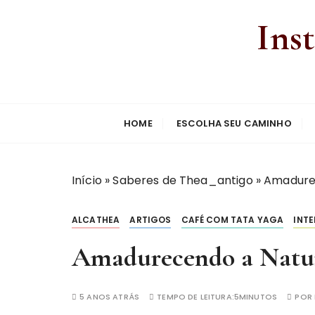
Ins
HOME
ESCOLHA SEU CAMINHO
Início
»
Saberes de Thea_antigo
»
Amadure
ALCATHEA
ARTIGOS
CAFÉ COM TATA YAGA
INT
Amadurecendo a Natu
5 ANOS ATRÁS
TEMPO DE LEITURA:
5MINUTOS
POR