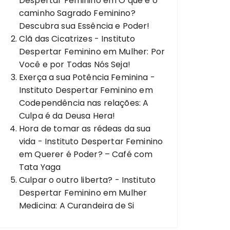
Despertar Feminino
em
O que é o
caminho Sagrado Feminino?
Descubra sua Essência e Poder!
Clã das Cicatrizes - Instituto
Despertar Feminino
em
Mulher: Por
Você e por Todas Nós Seja!
Exerça a sua Potência Feminina -
Instituto Despertar Feminino
em
Codependência nas relações: A
Culpa é da Deusa Hera!
Hora de tomar as rédeas da sua
vida - Instituto Despertar Feminino
em
Querer é Poder? – Café com
Tata Yaga
Culpar o outro liberta? - Instituto
Despertar Feminino
em
Mulher
Medicina: A Curandeira de Si