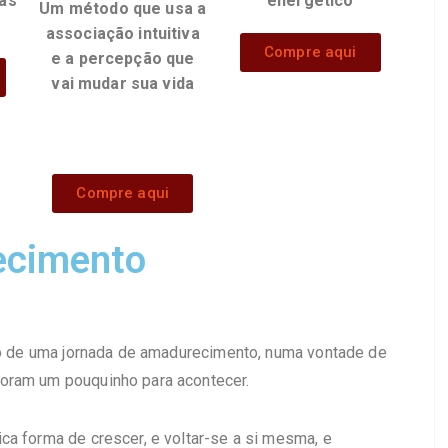
das
energético
Um método que usa a
associação intuitiva
Compre aqui
e a percepção que
vai mudar sua vida
Compre aqui
ecimento
io de uma jornada de amadurecimento, numa vontade de
oram um pouquinho para acontecer.
ca forma de crescer, e voltar-se a si mesma, e